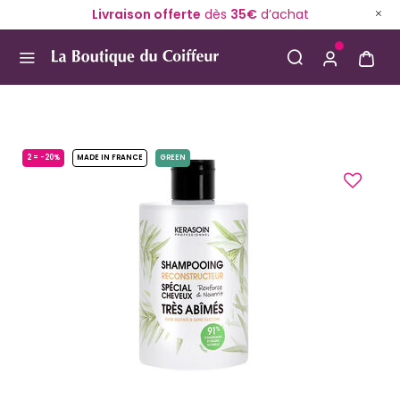
Livraison offerte
dès
35€
d’achat
Use Up and Down arrow keys to navigate search result
2 = -20%
MADE IN FRANCE
GREEN