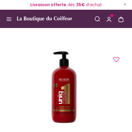
Livraison offerte
dès
35€
d’achat
Use Up and Down arrow keys to navigate search result