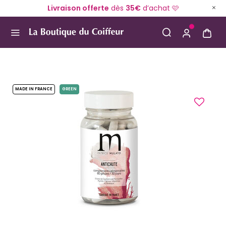
Livraison offerte
dès
35€
d’achat 🩷
Use Up and Down arrow keys to navigate search result
MADE IN FRANCE
GREEN