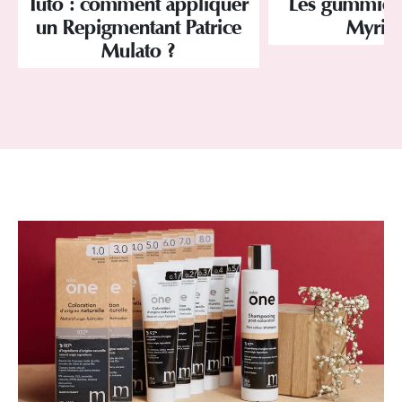
Tuto : comment appliquer
Les gummies 
un Repigmentant Patrice
Myria
Mulato ?