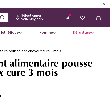
Sélectionner
Votre Magasin
Esthétique
Homme
Kérastase
60,57 €
J’ACHÈTE
aire pousse des cheveux cure 3 mois
 alimentaire pousse
x cure 3 mois
E