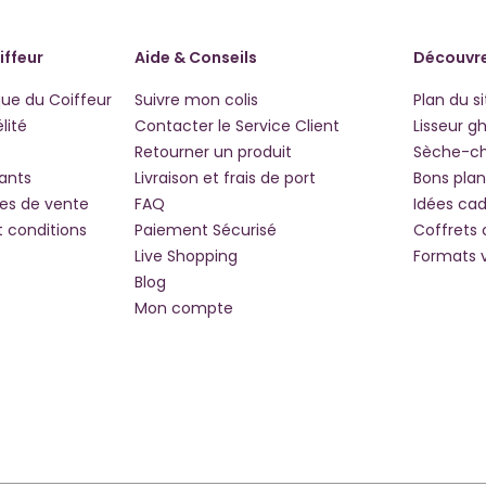
iffeur
Aide & Conseils
Découvre
que du Coiffeur
Suivre mon colis
Plan du si
lité
Contacter le Service Client
Lisseur g
Retourner un produit
Sèche-c
iants
Livraison et frais de port
Bons plan
les de vente
FAQ
Idées ca
t conditions
Paiement Sécurisé
Coffrets
Live Shopping
Formats 
Blog
Mon compte