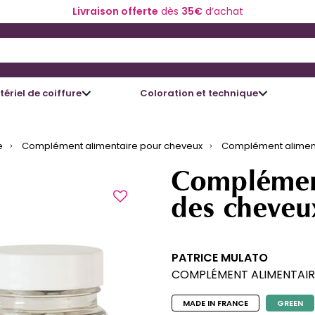
Livraison offerte
dès
35€
d’achat
 and Down arrow keys to navigate search results.
ériel de coiffure
Coloration et technique
e
Complément alimentaire pour cheveux
Complément aliment
Complément
des cheveu
PATRICE MULATO
COMPLÉMENT ALIMENTAIR
MADE IN FRANCE
GREEN