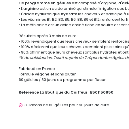
Ce
programme en gélules
est composé d'arginine, d'
aci
• L'arginine est un acide aminé qui stimule l'irrigation des b
• L'acide hyaluronique
hydrate
les cheveux et participe à
• Les vitamines B1, B2, B3, B5, B6, B8, B9 et B12 renforcent la
fi
• La méthionine est un acide aminé riche en soufre essentie
Résultats après 3 mois de cure :
• 100% revendiquent que leurs cheveux semblent renforcés 
• 100% déclarent que leurs cheveux semblent plus sains qu'
• 90% affirment que leurs cheveux sont plus hydratés et on
*% de satisfaction. Testé auprès de 7 répondantes âgées de 
Fabriqué en France.
Formule végane et sans gluten.
60 gélules / 30 jours de programme par flacon.
Référence La Boutique du Coiffeur :
B501150850
3 Flacons de 60 gélules pour 90 jours de cure