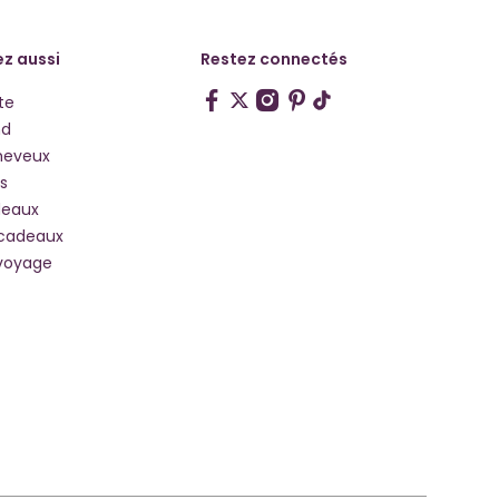
z aussi
Restez connectés
te
hd
heveux
s
deaux
 cadeaux
voyage