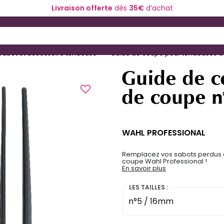
Livraison offerte
dès
35€
d’achat
ériel de coiffure
Coloration et technique
 and Down arrow keys to navigate search results.
Sabot et accessoire tondeuse
Guide de coupe pour tondeuses d
Guide de c
de coupe n
WAHL PROFESSIONAL
Remplacez vos sabots perdus 
coupe Wahl Professional !
En savoir plus
LES TAILLES :
n°5 / 16mm