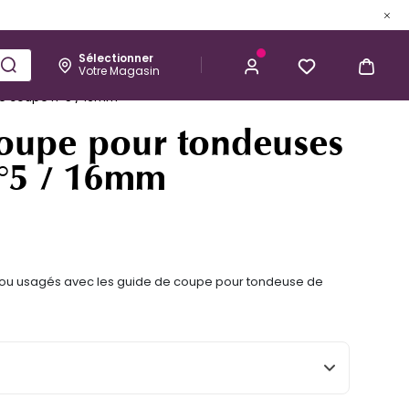
Sélectionner
Votre Magasin
Esthétique
Homme
Kérastase
e coupe n°5 / 16mm
M'ALERTER LORSQUE CE PRODUIT
oupe pour tondeuses
SERA DISPONIBLE
°5 / 16mm
ou usagés avec les guide de coupe pour tondeuse de