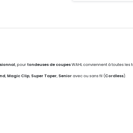
sionnal
, pour
tondeuses de coupes
WAHL conviennent à toutes les t
end
,
Magic Clip
,
Super Taper
,
Senior
avec ou sans fil (
Cordless
).