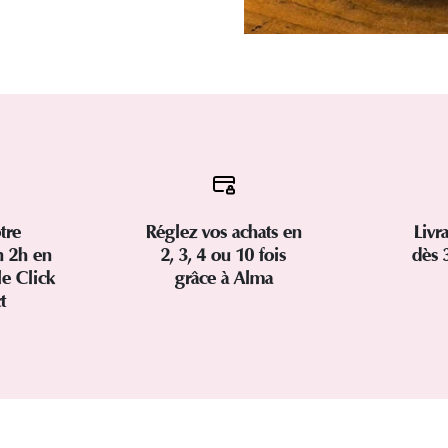
tre
Réglez vos achats en
Livr
 2h en
2, 3, 4 ou 10 fois
dès 
le Click
grâce à Alma
ct