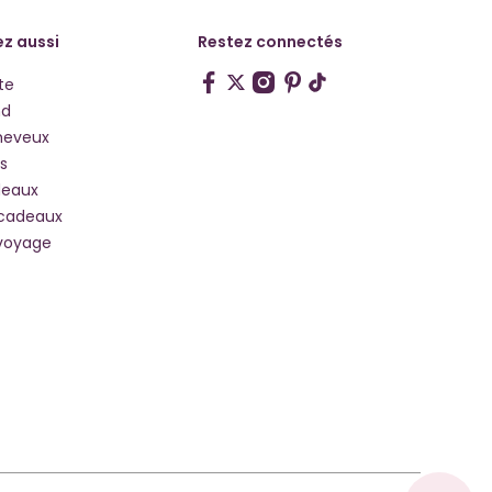
z aussi
Restez connectés
te
hd
heveux
s
deaux
 cadeaux
voyage