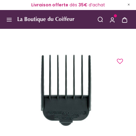
Livraison offerte
dès
35€
d’achat
Use Up and Down arrow keys to navigate search result