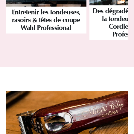
Des dégradés 
Entretenir les tondeuses,
la tondeus
rasoirs & têtes de coupe
Cordles
Wahl Professional
Profess