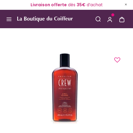
Livraison offerte
dès
35€
d’achat
Use Up and Down arrow keys to navigate search result