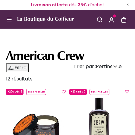
Livraison offerte
dès
35€
d’achat
Use Up and Down arrow keys to navigate search result
American Crew
Trier par :
Pertinence
Filtre
12 résultats
-20% DÈS 2
BEST-SELLER
-20% DÈS 2
BEST-SELLER