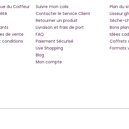
que du Coiffeur
Suivre mon colis
Plan du si
lité
Contacter le Service Client
Lisseur g
Retourner un produit
Sèche-c
iants
Livraison et frais de port
Bons plan
les de vente
FAQ
Idées ca
t conditions
Paiement Sécurisé
Coffrets
Live Shopping
Formats 
Blog
Mon compte
lité : Non Conforme
Paramètres De Cookies
Nos Magasins