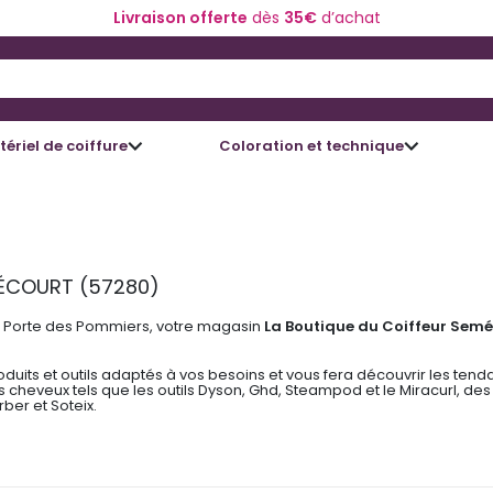
Livraison offerte
dès
35€
d’achat
 and Down arrow keys to navigate search results.
ériel de coiffure
Coloration et technique
MÉCOURT (57280)
la Porte des Pommiers, votre magasin
La Boutique du Coiffeur Sem
roduits et outils adaptés à vos besoins et vous fera découvrir les t
s cheveux tels que les outils Dyson, Ghd, Steampod et le Miracurl, d
ber et Soteix.