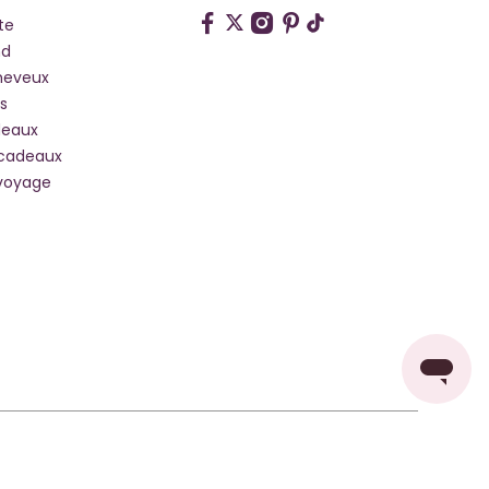
te
hd
heveux
s
deaux
 cadeaux
voyage
Pays De Livraison: France
Changer de pays ou de langue