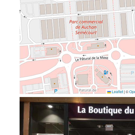
Leaflet
|
©
Op