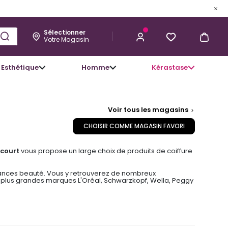
Sélectionner
Votre Magasin
Esthétique
Homme
Kérastase
Voir tous les magasins
CHOISIR COMME MAGASIN FAVORI
écourt
vous propose un large choix de produits de coiffure
endances beauté. Vous y retrouverez de nombreux
es plus grandes marques L'Oréal, Schwarzkopf, Wella, Peggy