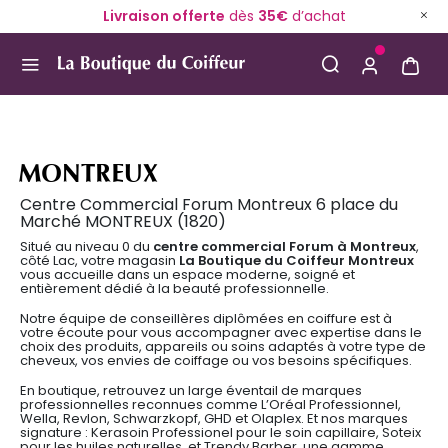
Livraison offerte
dès
35€
d’achat
Use Up and Down arrow keys to navigate search result
MONTREUX
Centre Commercial Forum Montreux 6 place du
Marché MONTREUX (1820)
Situé au niveau 0 du
centre commercial Forum à Montreux
,
côté Lac, votre magasin
La Boutique du Coiffeur Montreux
vous accueille dans un espace moderne, soigné et
entièrement dédié à la beauté professionnelle.
Notre équipe de conseillères diplômées en coiffure est à
votre écoute pour vous accompagner avec expertise dans le
choix des produits, appareils ou soins adaptés à votre type de
cheveux, vos envies de coiffage ou vos besoins spécifiques.
En boutique, retrouvez un large éventail de marques
professionnelles reconnues comme L’Oréal Professionnel,
Wella, Revlon, Schwarzkopf, GHD et Olaplex. Et nos marques
signature : Kerasoin Professionel pour le soin capillaire, Soteix
pour les huiles naturelles, et Trendy Barber, une gamme