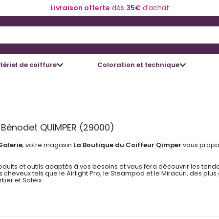
Livraison offerte
dès
35€
d’achat
 and Down arrow keys to navigate search results.
ériel de coiffure
Coloration et technique
e Bénodet QUIMPER (29000)
Galerie
, votre magasin
La Boutique du Coiffeur Qimper
vous propos
roduits et outils adaptés à vos besoins et vous fera découvrir les t
 cheveux tels que le Airlight Pro, le Steampod et le Miracurl, des p
ber et Soteix.