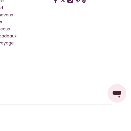
te
hd
heveux
s
deaux
 cadeaux
voyage
Pays De Livraison: France
Changer de pays ou de langue