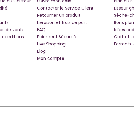
que du Coiffeur
Suivre mon colis
Plan du si
lité
Contacter le Service Client
Lisseur g
Retourner un produit
Sèche-c
iants
Livraison et frais de port
Bons plan
les de vente
FAQ
Idées ca
t conditions
Paiement Sécurisé
Coffrets
Live Shopping
Formats 
Blog
Mon compte
lité : Non Conforme
Paramètres De Cookies
Nos Magasins