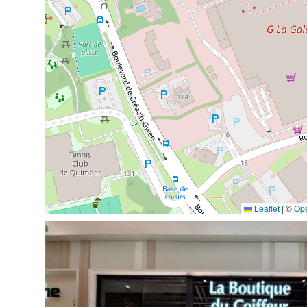
Leaflet
|
©
Op