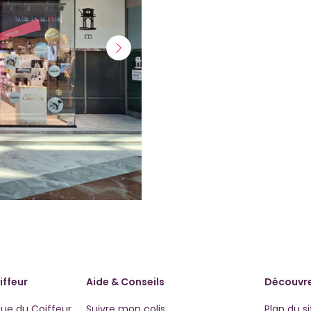
Suivant
iffeur
Aide & Conseils
Découvre
que du Coiffeur
Suivre mon colis
Plan du si