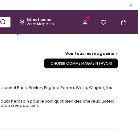
Sélectionner
Votre Magasin
Esthétique
Homme
Kérastase
Voir tous les magasins
CHOISIR COMME MAGASIN FAVORI
sionnel Paris, Revlon, Eugène Perma, Wella, Olaplex, les
uits Kerasoin pour le soin quotidien des cheveux, Soteix,
aptée à vos besoins.