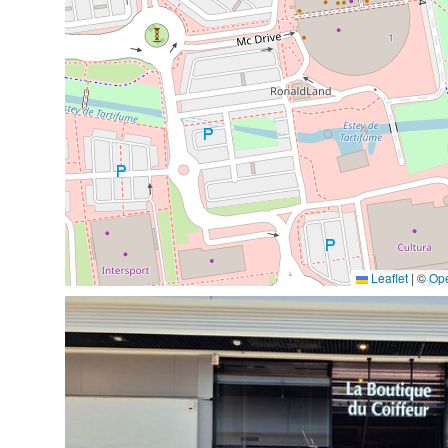
Leaflet
|
©
Op