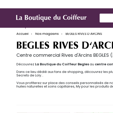
Use Up
Marques
Produit de coiffure
Mat
Accueil
Nos magasins
BEGLES RIVES D'ARCINS
BEGLES RIVES D'ARC
Centre commercial Rives d'Arcins BEGLES (
Découvrez
La Boutique du Coiffeur Begles
au
centre com
Dans ce lieu dédié aux fans de shopping, découvrez les plu
Secrets de Loly…
Vous profiterez sur place des conseils personnalisés de n
huiles naturelles et soins capillaires, My pour les produ