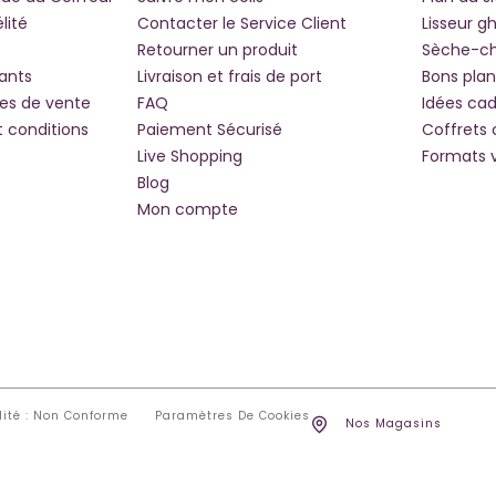
lité
Contacter le Service Client
Lisseur g
Retourner un produit
Sèche-c
iants
Livraison et frais de port
Bons plan
les de vente
FAQ
Idées ca
t conditions
Paiement Sécurisé
Coffrets
Live Shopping
Formats 
Blog
Mon compte
lité : Non Conforme
Paramètres De Cookies
Nos Magasins