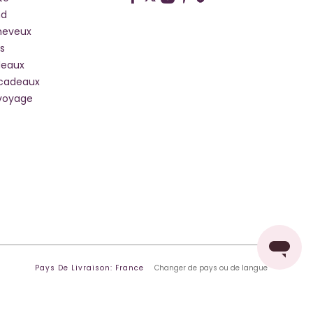
hd
heveux
s
deaux
 cadeaux
voyage
Pays De Livraison: France
Changer de pays ou de langue