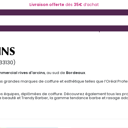
Livraison offerte
dès
35€
d’achat
 and Down arrow keys to navigate search results.
ériel de coiffure
Coloration et technique
INS
33130)
mercial rives d'arcins
, au sud de
Bordeaux
.
s grandes marques de coiffure et esthétique telles que l’Oréal Profes
os équipes, diplômées de coiffure. Découvrez également tous les prod
its de beauté et Trendy Barber, la gamme tendance barbe et rasage ad