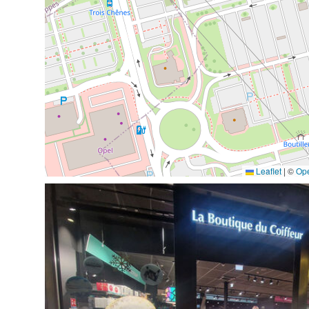
Leaflet
|
©
Op