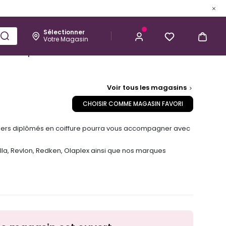
Sélectionner
Votre Magasin
Esthétique
Homme
Kérastase
Voir tous les magasins
CHOISIR COMME MAGASIN FAVORI
llers diplômés en coiffure pourra vous accompagner avec
lla, Revlon, Redken, Olaplex ainsi que nos marques