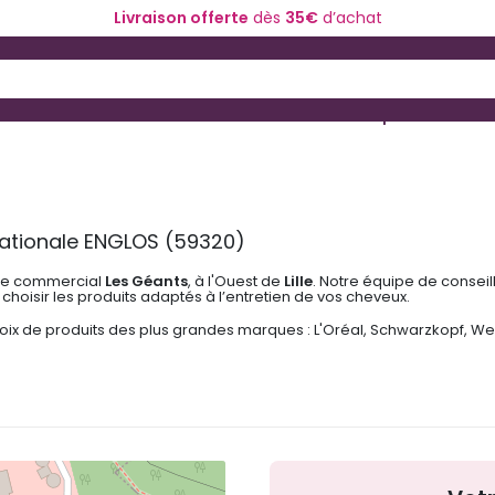
Livraison offerte
dès
35€
d’achat
 and Down arrow keys to navigate search results.
ériel de coiffure
Coloration et technique
ationale ENGLOS (59320)
re commercial
Les Géants
, à l'Ouest de
Lille
. Notre équipe de consei
 choisir les produits adaptés à l’entretien de vos cheveux.
oix de produits des plus grandes marques : L'Oréal, Schwarzkopf, We