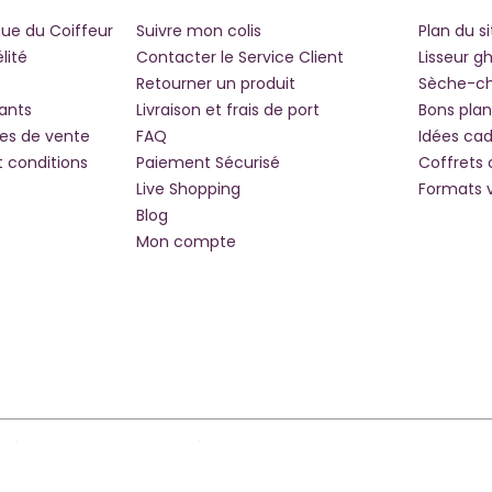
que du Coiffeur
Suivre mon colis
Plan du si
lité
Contacter le Service Client
Lisseur g
Retourner un produit
Sèche-c
iants
Livraison et frais de port
Bons plan
les de vente
FAQ
Idées ca
t conditions
Paiement Sécurisé
Coffrets
Live Shopping
Formats 
Blog
Mon compte
lité : Non Conforme
Paramètres De Cookies
Nos Magasins