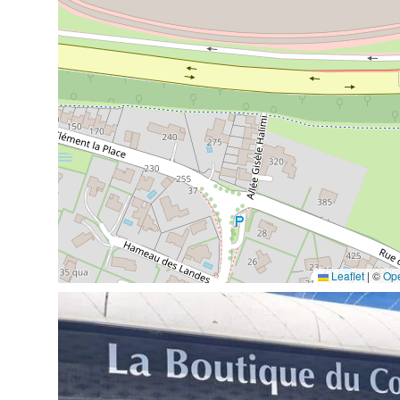
Leaflet
|
©
Op