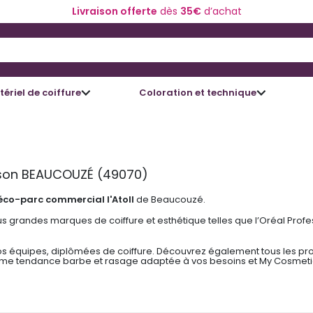
Livraison offerte
dès
35€
d’achat
 and Down arrow keys to navigate search results.
ériel de coiffure
Coloration et technique
isson BEAUCOUZÉ (49070)
éco-parc commercial l'Atoll
de Beaucouzé.
s grandes marques de coiffure et esthétique telles que l’Oréal Profe
os équipes, diplômées de coiffure. Découvrez également tous les prod
 gamme tendance barbe et rasage adaptée à vos besoins et My Cosmetic