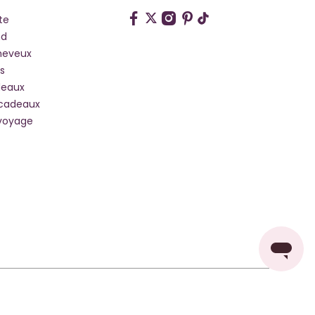
te
hd
heveux
s
deaux
 cadeaux
voyage
Pays De Livraison: France
Changer de pays ou de langue