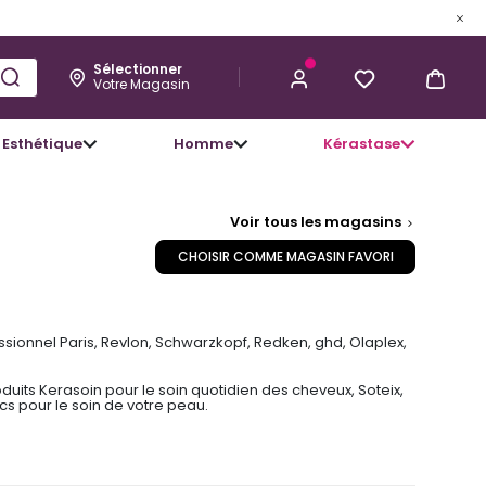
Sélectionner
Votre Magasin
Esthétique
Homme
Kérastase
Voir tous les magasins
CHOISIR COMME MAGASIN FAVORI
ssionnel Paris, Revlon, Schwarzkopf, Redken, ghd, Olaplex,
uits Kerasoin pour le soin quotidien des cheveux, Soteix,
s pour le soin de votre peau.