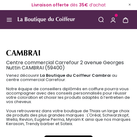
Livraison offerte
dès
35€
d’achat
Use Up and Down arrow keys to navigate search result
CAMBRAI
Centre commercial Carrefour 2 avenue Georges
Nuttin CAMBRAI (59400)
Venez découvrir
La Boutique du Coiffeur Cambra
i au
centre commercial Carrefour.
Notre équipe de conseillers diplômés en coiffure pourra vous
accompagner avec des conseils personnalisés pour réussir
votre coloration et choisir les produits adaptés à l’entretien de
vos cheveux.
Vous retrouverez dans votre boutique de Thiais un large choix
de produits des plus grandes marques : L'Oréal, Schwarzkopf,
Wella, Revlon, Eugène Perma, Myriam K ainsi que nos marques
Kerasoin, Trendy barber et Soteix.