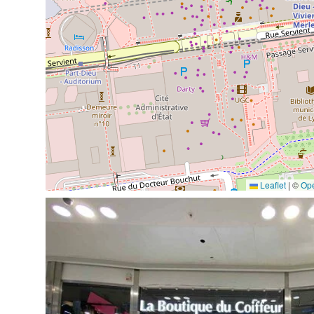
Leaflet
|
©
Op