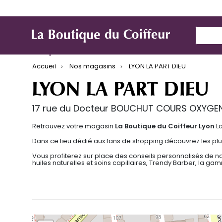
Use Up
Marques
Produit de coiffure
Mat
Accueil
Nos magasins
LYON LA PART DIEU
LYON LA PART DIEU
17 rue du Docteur BOUCHUT COURS OXYGENE
Retrouvez votre magasin
La Boutique du Coiffeur Lyon
L
Dans ce lieu dédié aux fans de shopping découvrez les plu
Vous profiterez sur place des conseils personnalisés de n
huiles naturelles et soins capillaires, Trendy Barber, la