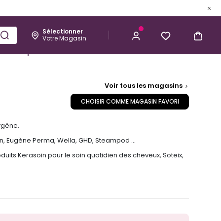
Sélectionner
Votre Magasin
Esthétique
Homme
Kérastase
Voir tous les magasins
CHOISIR COMME MAGASIN FAVORI
ygène.
vlon, Eugène Perma, Wella, GHD, Steampod …
uits Kerasoin pour le soin quotidien des cheveux, Soteix,