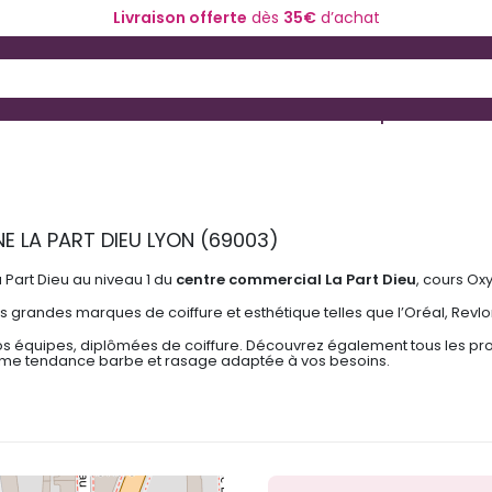
Livraison offerte
dès
35€
d’achat
 and Down arrow keys to navigate search results.
ériel de coiffure
Coloration et technique
 LA PART DIEU LYON (69003)
a Part Dieu au niveau 1 du
centre commercial La Part Dieu
, cours Ox
s grandes marques de coiffure et esthétique telles que l’Oréal, Re
os équipes, diplômées de coiffure. Découvrez également tous les prod
 gamme tendance barbe et rasage adaptée à vos besoins.