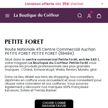
Livraison offerte
dès
35€
d’achat
Use Up and Down arrow keys to navigate search result
PETITE FORET
Route Nationale 45 Centre Commercial Auchan
PETITE FORET PETITE FORET (59494)
Situé dans le
centre commercial Petite Forêt, entrée SAS 1,
votre magasin
La Boutique du Coiffeur Petite Forêt
vous
propose les produits professionnels des plus grandes
marques : L'Oréal, Schwarzkopf, Wella, Revlon, Mulato, ghd ...
Dans ce lieu dédié aux fans de shopping, nos conseillers,
diplômés en coiffure vous accueillent et vous conseillent pour
réussir votre coloration et vos coiffures. Vous pourrez
également y découvrir nos marques 100% Françaises :
Kerasoin, Soteix et Trendy Barber.
CHOISIR COMME
MAGASIN FAVORI