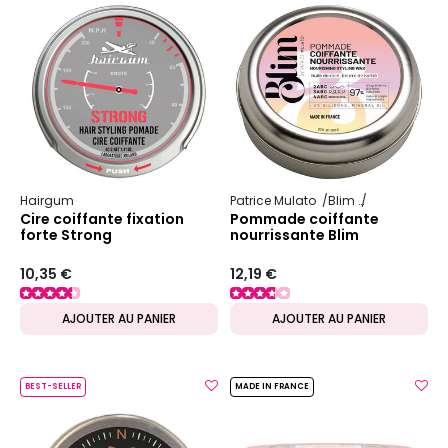
Hairgum
Patrice Mulato
Blim
Cheveux text
Cire coiffante fixation
Pommade coiffante
forte Strong
nourrissante Blim
10,35 €
12,19 €
AJOUTER AU PANIER
AJOUTER AU PANIER
BEST-SELLER
MADE IN FRANCE