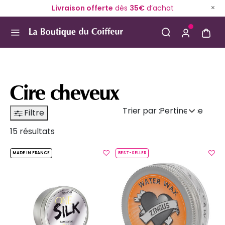
Livraison offerte
dès
35€
d’achat
Use Up and Down arrow keys to navigate search result
Cire cheveux
Trier par :
Pertinence
Filtre
15 résultats
MADE IN FRANCE
BEST-SELLER