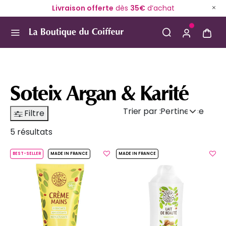
Livraison offerte
dès
35€
d’achat
Use Up and Down arrow keys to navigate search result
Soteix Argan & Karité
Trier par :
Pertinence
Filtre
5 résultats
BEST-SELLER
MADE IN FRANCE
MADE IN FRANCE