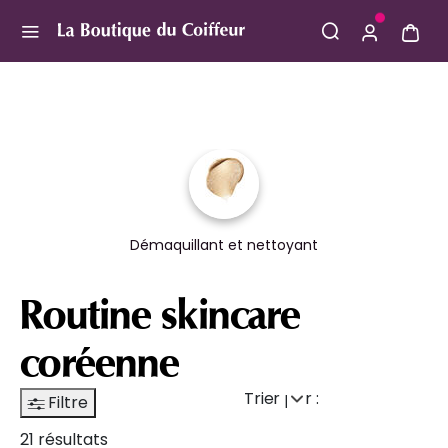
Use Up and Down arrow keys to navigate search result
Démaquillant et nettoyant
Routine skincare
coréenne
Trier par :
Filtre
21 résultats