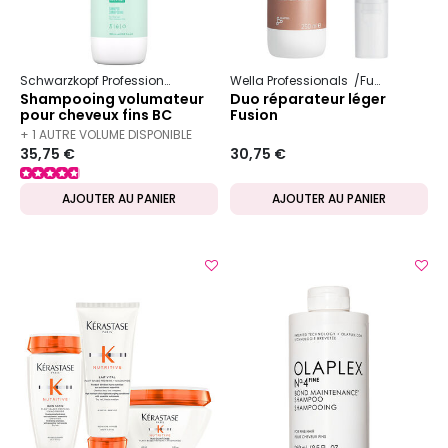
Schwarzkopf Professional
Bc Bonacure
Wella Professionals
Volume Boost
Fusion
Shampooing volumateur
Duo réparateur léger
pour cheveux fins BC
Fusion
Volume Boost 1000ml
+ 1 AUTRE VOLUME DISPONIBLE
35,75 €
30,75 €
AJOUTER AU PANIER
AJOUTER AU PANIER