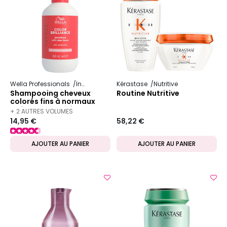
Wella Professionals
Invigo
Color Brilliance
Kérastase
Nutritive
Shampooing cheveux
Routine Nutritive
colorés fins à normaux
Invigo Color Brilliance
+ 2 AUTRES VOLUMES
300ml
14,95 €
58,22 €
DISPONIBLES
AJOUTER AU PANIER
AJOUTER AU PANIER