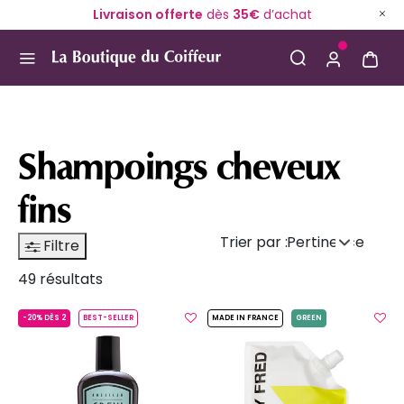
Livraison offerte
dès
35€
d’achat
Use Up and Down arrow keys to navigate search result
Shampoings cheveux
fins
Trier par :
Pertinence
Filtre
49 résultats
-20% DÈS 2
BEST-SELLER
MADE IN FRANCE
GREEN