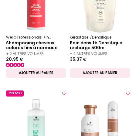
Wella Professionals
Invigo
Color Brilliance
Kérastase
Densifique
Shampooing cheveux
Bain densité Densifique
colorés fins à normaux
recharge 500ml
Invigo Color Brilliance
+ 2 AUTRES VOLUMES
+ 2 AUTRES VOLUMES
500ml
20,95 €
35,37 €
DISPONIBLES
DISPONIBLES
AJOUTER AU PANIER
AJOUTER AU PANIER
-20% DÈS 2