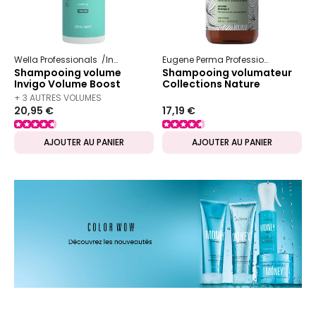
Wella Professionals
Invigo
Volume Boost
Eugene Perma Professionnel
Colle
Shampooing volume
Shampooing volumateur
Invigo Volume Boost
Collections Nature
500ml
+ 3 AUTRES VOLUMES
20,95 €
17,19 €
DISPONIBLES
AJOUTER AU PANIER
AJOUTER AU PANIER