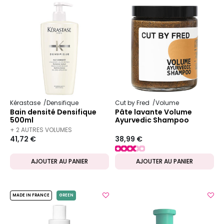
Kérastase
Densifique
Cut by Fred
Volume
Bain densité Densifique
Pâte lavante Volume
500ml
Ayurvedic Shampoo
+ 2 AUTRES VOLUMES
41,72 €
38,99 €
DISPONIBLES
AJOUTER AU PANIER
AJOUTER AU PANIER
MADE IN FRANCE
GREEN