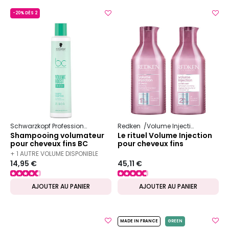
-20% DÈS 2
Schwarzkopf Professional
Bc Bonacure
Redken
Volume Boost
Volume Injection
Shampooing volumateur
Le rituel Volume Injection
pour cheveux fins BC
pour cheveux fins
Volume Boost 250ml
+ 1 AUTRE VOLUME DISPONIBLE
14,95 €
45,11 €
AJOUTER AU PANIER
AJOUTER AU PANIER
MADE IN FRANCE
GREEN