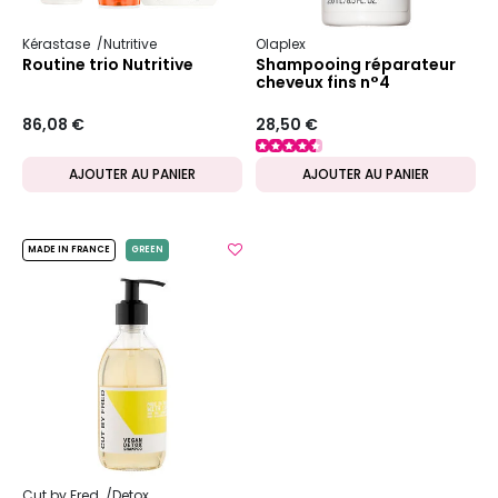
Kérastase
Nutritive
Olaplex
Routine trio Nutritive
Shampooing réparateur
cheveux fins n°4
86,08 €
28,50 €
AJOUTER AU PANIER
AJOUTER AU PANIER
MADE IN FRANCE
GREEN
Cut by Fred
Detox