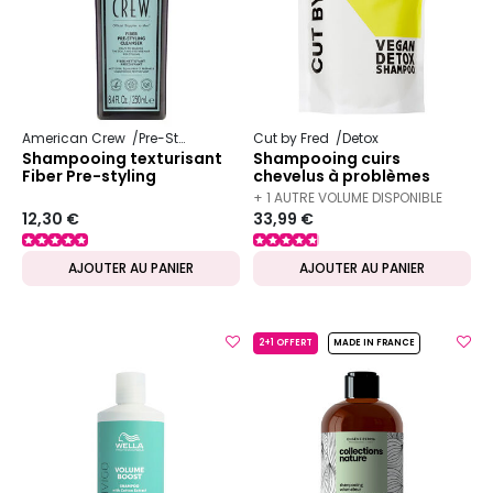
American Crew
Pre-Styling
Cut by Fred
Detox
Shampooing texturisant
Shampooing cuirs
Fiber Pre-styling
chevelus à problèmes
Vegan Detox recharge
+ 1 AUTRE VOLUME DISPONIBLE
520ml
12,30 €
33,99 €
AJOUTER AU PANIER
AJOUTER AU PANIER
2+1 OFFERT
MADE IN FRANCE