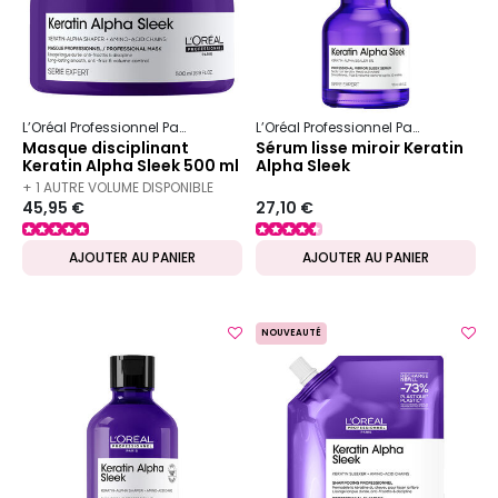
L’Oréal Professionnel Paris
Serie Expert
Keratin Alpha Sleek
L’Oréal Professionnel Paris
Serie Ex
Masque disciplinant
Sérum lisse miroir Keratin
Keratin Alpha Sleek 500 ml
Alpha Sleek
+ 1 AUTRE VOLUME DISPONIBLE
45,95 €
27,10 €
AJOUTER AU PANIER
AJOUTER AU PANIER
NOUVEAUTÉ