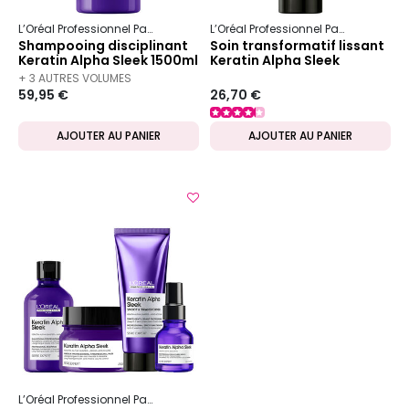
L’Oréal Professionnel Paris
Serie Expert
Keratin Alpha Sleek
L’Oréal Professionnel Paris
Serie Ex
Shampooing disciplinant
Soin transformatif lissant
Keratin Alpha Sleek 1500ml
Keratin Alpha Sleek
+ 3 AUTRES VOLUMES
59,95 €
26,70 €
DISPONIBLES
AJOUTER AU PANIER
AJOUTER AU PANIER
L’Oréal Professionnel Paris
Serie Expert
Keratin Alpha Sleek