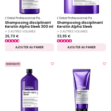
L’Oréal Professionnel Paris
Serie Expert
Keratin Alpha Sleek
L’Oréal Professionnel Paris
Serie Ex
Shampooing disciplinant
Shampooing disciplinant
Keratin Alpha Sleek 300 ml
Keratin Alpha Sleek
recharge 500 ml
+ 3 AUTRES VOLUMES
+ 3 AUTRES VOLUMES
26,70 €
33,95 €
DISPONIBLES
DISPONIBLES
AJOUTER AU PANIER
AJOUTER AU PANIER
NOUVEAUTÉ