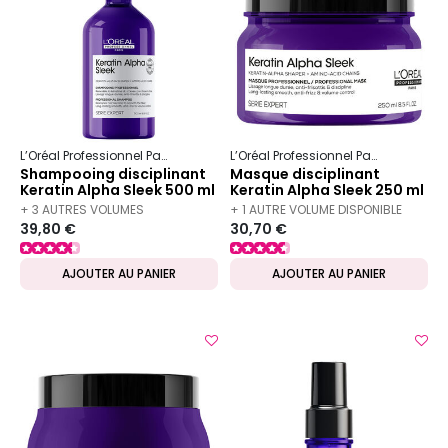
L’Oréal Professionnel Paris
Serie Expert
Keratin Alpha Sleek
L’Oréal Professionnel Paris
Serie Ex
Shampooing disciplinant
Masque disciplinant
Keratin Alpha Sleek 500 ml
Keratin Alpha Sleek 250 ml
+ 3 AUTRES VOLUMES
+ 1 AUTRE VOLUME DISPONIBLE
39,80 €
30,70 €
DISPONIBLES
AJOUTER AU PANIER
AJOUTER AU PANIER