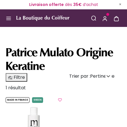
Livraison offerte
dès
35€
d’achat
Use Up and Down arrow keys to navigate search result
Patrice Mulato Origine
Keratine
Trier par :
Pertinence
Filtre
1 résultat
MADE IN FRANCE
GREEN