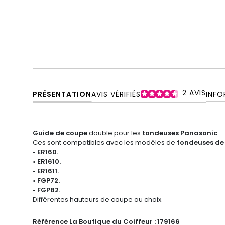
2
AVIS
PRÉSENTATION
AVIS VÉRIFIÉS
INFO
Guide de coupe
double pour les
tondeuses Panasonic
.
Ces sont compatibles avec les modèles de
tondeuses de
• ER160.
• ER1610.
• ER1611.
• FGP72
.
• FGP82
.
Différentes hauteurs de coupe au choix.
Référence La Boutique du Coiffeur :
179166