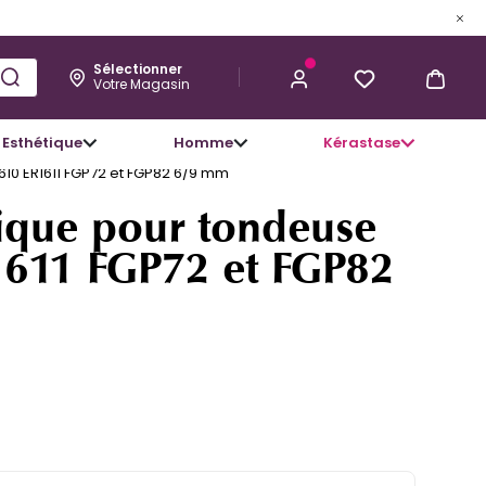
Sélectionner
Votre Magasin
Esthétique
Homme
Kérastase
7,98 €
J’ACHÈTE
610 ER1611 FGP72 et FGP82 6/9 mm
tique pour tondeuse
611 FGP72 et FGP82