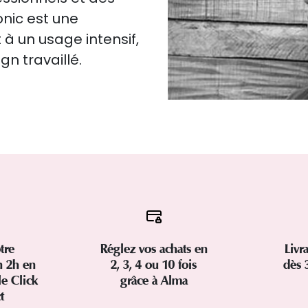
nic est une
 à un usage intensif,
gn travaillé.
tre
Réglez vos achats en
Livr
 2h en
2, 3, 4 ou 10 fois
dès 
le Click
grâce à Alma
ct