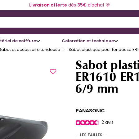
Livraison offerte
dès
35€
d’achat 🩷
 and Down arrow keys to navigate search results.
ériel de coiffure
Coloration et technique
Sabot et accessoire tondeuse
Sabot plastique pour tondeuse ER1
Sabot plas
ER1610 ER1
6/9 mm
PANASONIC
2
avis
LES TAILLES :