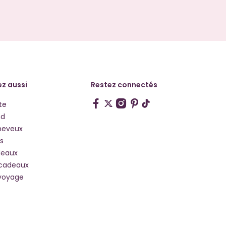
z aussi
Restez connectés
te
hd
heveux
s
deaux
 cadeaux
voyage