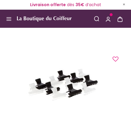
Livraison offerte
dès
35€
d’achat
Use Up and Down arrow keys to navigate search result