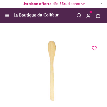
Livraison offerte
dès
35€
d’achat 🩷
Use Up and Down arrow keys to navigate search result