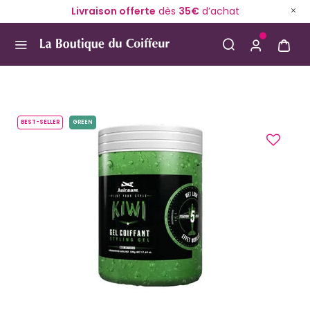
Livraison offerte
dès
35€
d’achat
Use Up and Down arrow keys to navigate search result
BEST-SELLER
GREEN