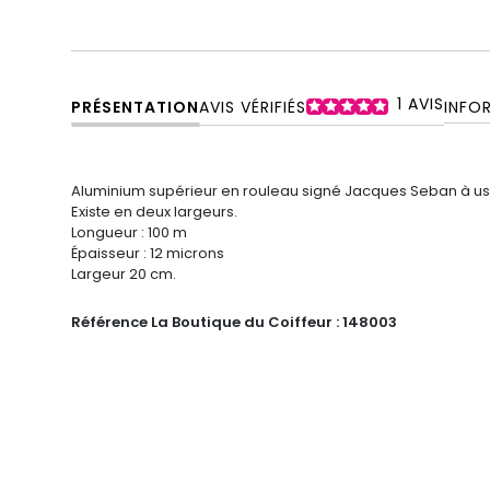
1
AVIS
PRÉSENTATION
AVIS VÉRIFIÉS
INFO
Aluminium supérieur en rouleau signé Jacques Seban à us
Existe en deux largeurs.
Longueur : 100 m
Épaisseur : 12 microns
Largeur 20 cm.
Référence La Boutique du Coiffeur :
148003