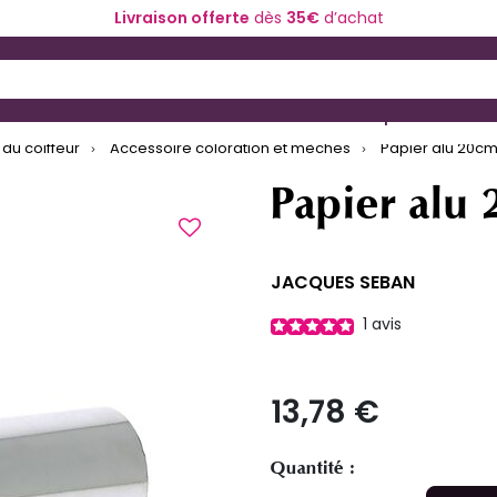
Livraison offerte
dès
35€
d’achat
 and Down arrow keys to navigate search results.
ériel de coiffure
Coloration et technique
du coiffeur
Accessoire coloration et mèches
Papier alu 20c
Papier alu
JACQUES SEBAN
1
avis
13,78 €
Quantité :