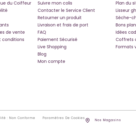
que du Coiffeur
Suivre mon colis
Plan du si
lité
Contacter le Service Client
Lisseur g
Retourner un produit
Sèche-c
iants
Livraison et frais de port
Bons plan
les de vente
FAQ
Idées ca
t conditions
Paiement Sécurisé
Coffrets
Live Shopping
Formats 
Blog
Mon compte
lité : Non Conforme
Paramètres De Cookies
Nos Magasins