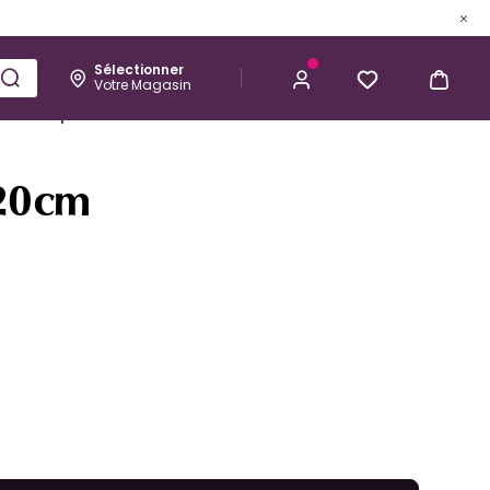
Sélectionner
Votre Magasin
Esthétique
Homme
Kérastase
m
13,78 €
J’ACHÈTE
 20cm