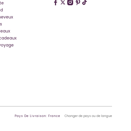
te
hd
heveux
s
deaux
 cadeaux
voyage
Pays De Livraison: France
Changer de pays ou de langue