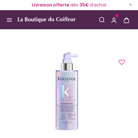
Livraison offerte
dès
35€
d’achat
Use Up and Down arrow keys to navigate search result