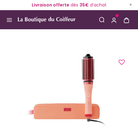
Livraison offerte
dès
35€
d’achat
Use Up and Down arrow keys to navigate search result