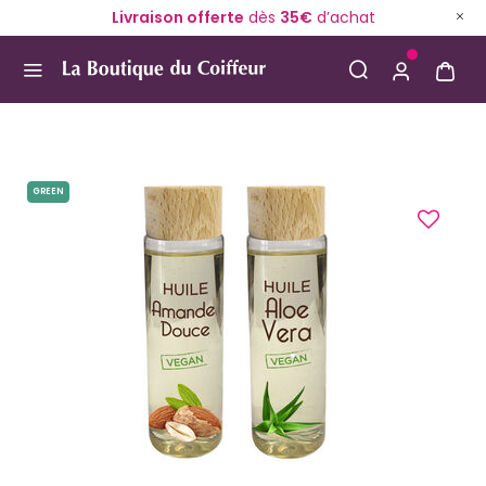
Livraison offerte
dès
35€
d’achat
Use Up and Down arrow keys to navigate search result
GREEN