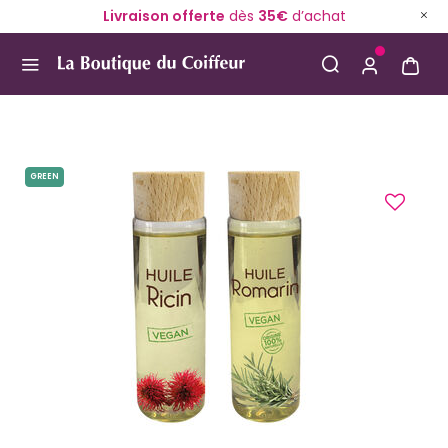
Livraison offerte
dès
35€
d’achat
Use Up and Down arrow keys to navigate search result
GREEN