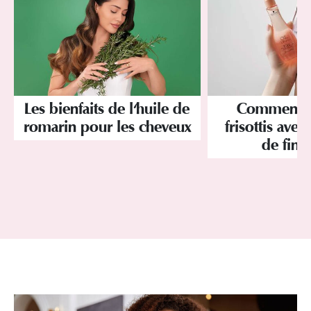
Les bienfaits de l'huile de
Comment év
romarin pour les cheveux
frisottis avec
de finit