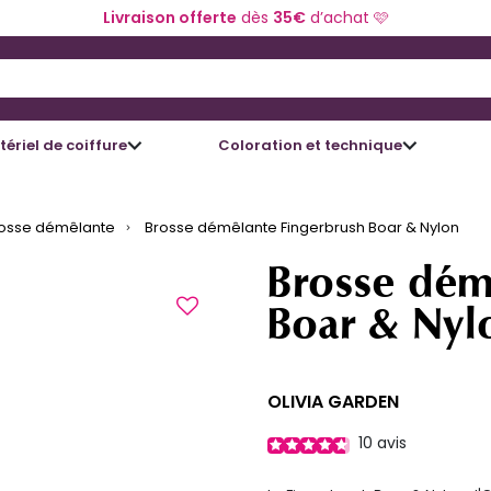
Livraison offerte
dès
35€
d’achat 🩷
 and Down arrow keys to navigate search results.
ériel de coiffure
Coloration et technique
osse démêlante
Brosse démêlante Fingerbrush Boar & Nylon
Brosse dém
Boar & Nyl
OLIVIA GARDEN
10
avis