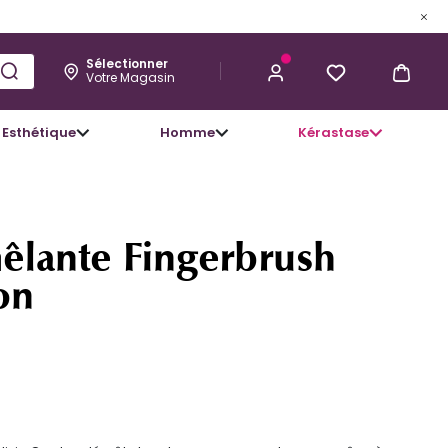
Sélectionner
Votre Magasin
Esthétique
Homme
Kérastase
28,95 €
J’ACHÈTE
êlante Fingerbrush
on