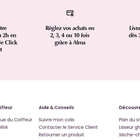
tre
Réglez vos achats en
Livr
 2h en
2, 3, 4 ou 10 fois
dès 
le Click
grâce à Alma
ct
iffeur
Aide & Conseils
Découvre
que du Coiffeur
Suivre mon colis
Plan du si
lité
Contacter le Service Client
Lisseur g
Retourner un produit
Sèche-c