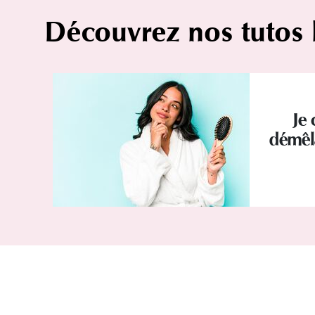
Découvrez nos tutos
Je 
démêl