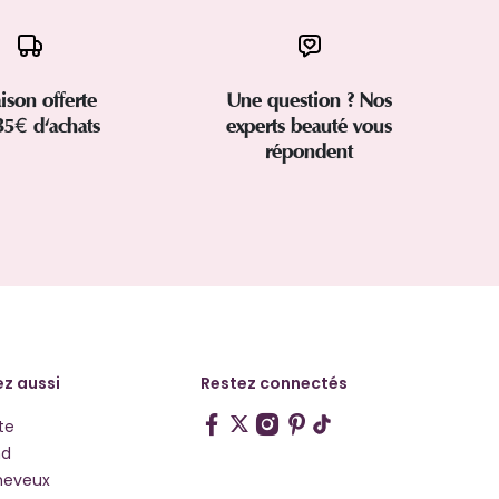
aison offerte
Une question ? Nos
35€ d'achats
experts beauté vous
répondent
z aussi
Restez connectés
te
hd
heveux