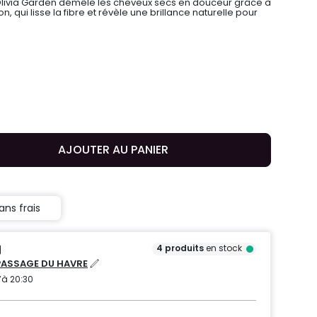
'Olivia Garden démêle les cheveux secs en douceur grâce à
n, qui lisse la fibre et révèle une brillance naturelle pour
AJOUTER AU PANIER
ans frais
4
produits
en stock
PASSAGE DU HAVRE
’à 20:30