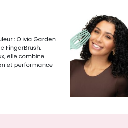
eur : Olivia Garden
se FingerBrush.
x, elle combine
tion et performance