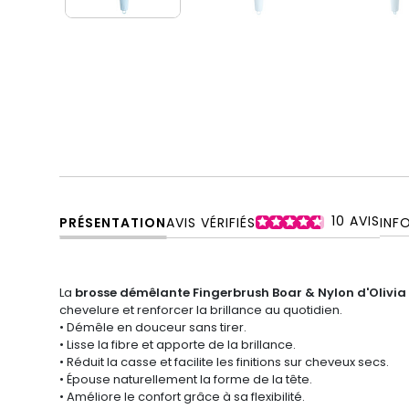
10
AVIS
PRÉSENTATION
AVIS VÉRIFIÉS
INF
La
brosse démêlante Fingerbrush Boar & Nylon d'Olivi
chevelure et renforcer la brillance au quotidien.
• Démêle en douceur sans tirer.
• Lisse la fibre et apporte de la brillance.
• Réduit la casse et facilite les finitions sur cheveux secs.
• Épouse naturellement la forme de la tête.
• Améliore le confort grâce à sa flexibilité.