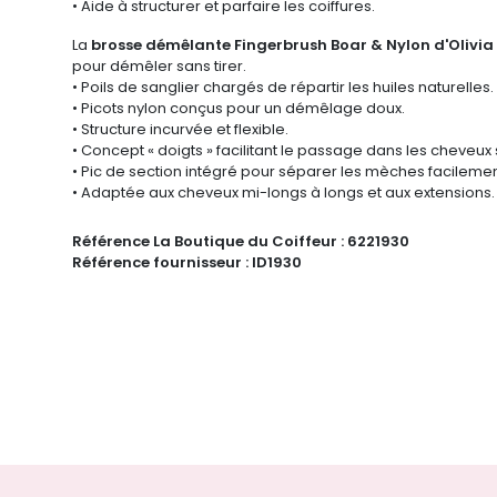
• Aide à structurer et parfaire les coiffures.
La
brosse démêlante Fingerbrush Boar & Nylon d'Olivi
pour démêler sans tirer.
• Poils de sanglier chargés de répartir les huiles naturelles.
• Picots nylon conçus pour un démêlage doux.
• Structure incurvée et flexible.
• Concept « doigts » facilitant le passage dans les cheveux
• Pic de section intégré pour séparer les mèches facilemen
• Adaptée aux cheveux mi-longs à longs et aux extensions.
Référence La Boutique du Coiffeur :
6221930
Référence fournisseur :
ID1930