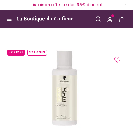
Livraison offerte
dès
35€
d’achat
Use Up and Down arrow keys to navigate search result
-20% DÈS 2
BEST-SELLER