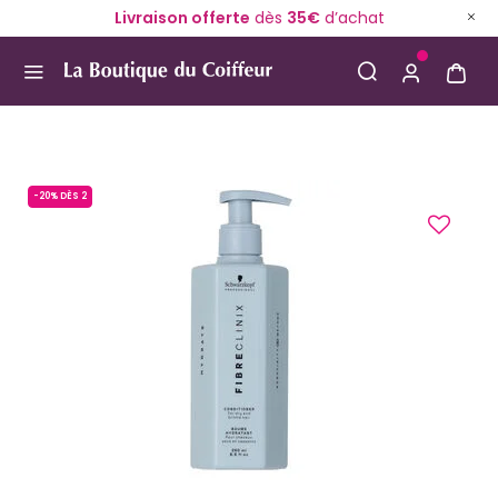
Livraison offerte
dès
35€
d’achat
Use Up and Down arrow keys to navigate search result
-20% DÈS 2