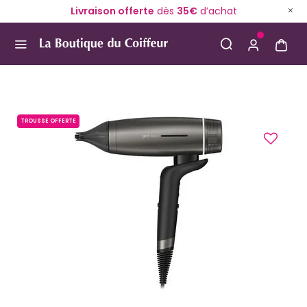
Livraison offerte
dès
35€
d’achat
Use Up and Down arrow keys to navigate search result
TROUSSE OFFERTE