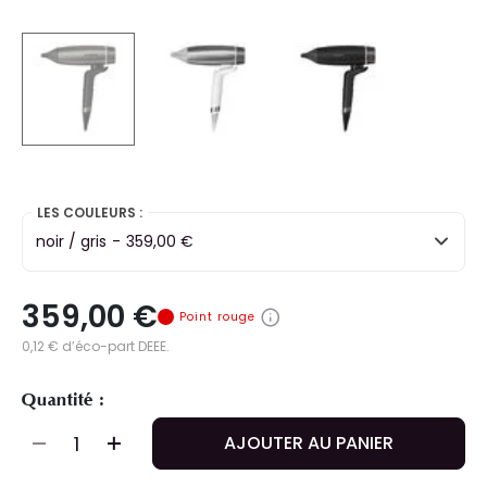
selected
LES COULEURS :
noir / gris
-
359,00 €
359,00 €
Point rouge
0,12 € d’éco-part DEEE.
Quantité :
AJOUTER AU PANIER