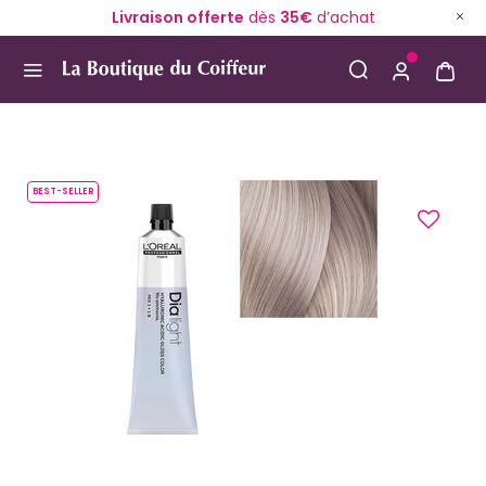
Livraison offerte
dès
35€
d’achat
Use Up and Down arrow keys to navigate search result
BEST-SELLER