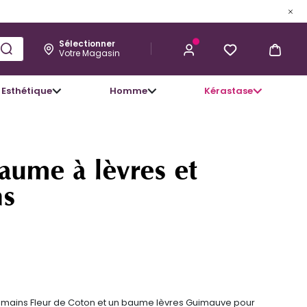
Sélectionner
Votre Magasin
Esthétique
Homme
Kérastase
12,52 €
J’ACHÈTE
baume à lèvres et
ns
me mains Fleur de Coton et un baume lèvres Guimauve pour