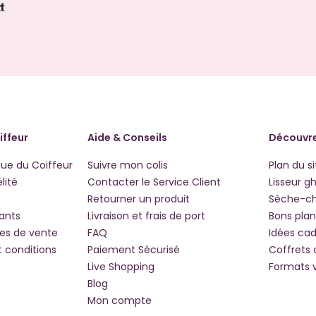
ct
iffeur
Aide & Conseils
Découvre
que du Coiffeur
Suivre mon colis
Plan du si
lité
Contacter le Service Client
Lisseur g
Retourner un produit
Sèche-c
iants
Livraison et frais de port
Bons plan
les de vente
FAQ
Idées ca
t conditions
Paiement Sécurisé
Coffrets
Live Shopping
Formats 
Blog
Mon compte