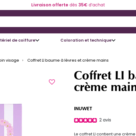
Livraison offerte
dès
35€
d’achat
 and Down arrow keys to navigate search results.
ériel de coiffure
Coloration et technique
oin visage
Coffret LI baume à lèvres et crème mains
Coffret LI 
crème mai
INUWET
2
avis
Le coffret LI contient une crè