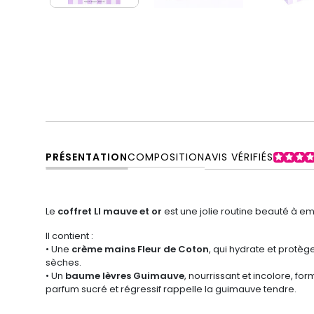
PRÉSENTATION
COMPOSITION
AVIS VÉRIFIÉS
Le
coffret LI mauve et or
est une jolie routine beauté à em
Il contient :
• Une
crème mains Fleur de Coton
, qui hydrate et protèg
sèches.
• Un
baume lèvres Guimauve
, nourrissant et incolore, f
parfum sucré et régressif rappelle la guimauve tendre.