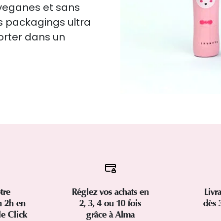
 veganes et sans
 packagings ultra
orter dans un
tre
Réglez vos achats en
Livr
 2h en
2, 3, 4 ou 10 fois
dès 
le Click
grâce à Alma