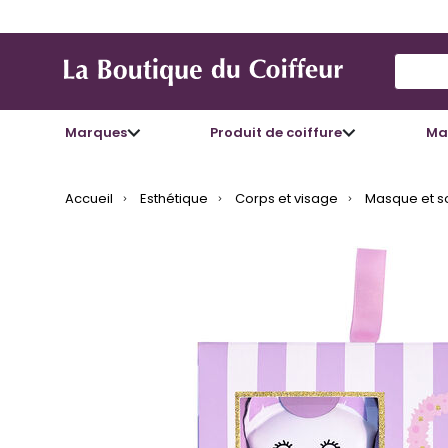
Use Up
Marques
Produit de coiffure
Mat
Accueil
Esthétique
Corps et visage
Masque et s