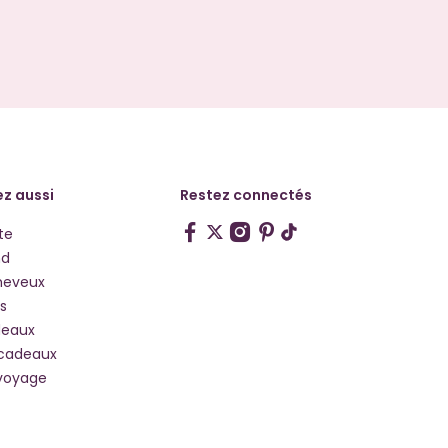
z aussi
Restez connectés
te
hd
heveux
s
deaux
 cadeaux
voyage