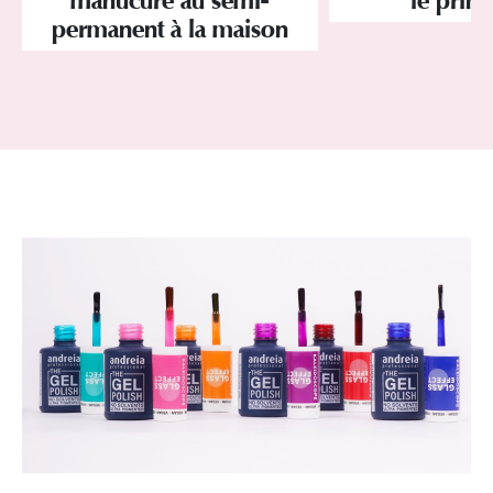
manucure au semi-
le prin
permanent à la maison