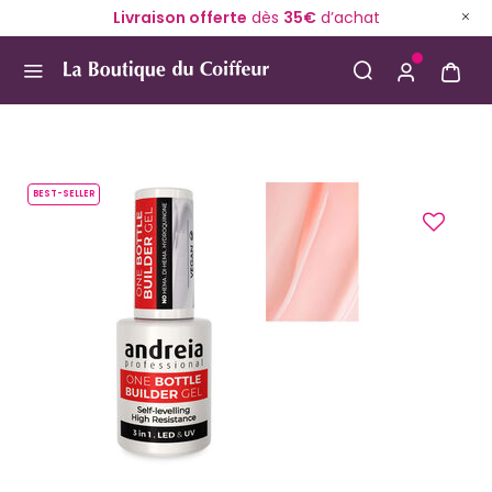
Livraison offerte
dès
35€
d’achat
Use Up and Down arrow keys to navigate search result
BEST-SELLER