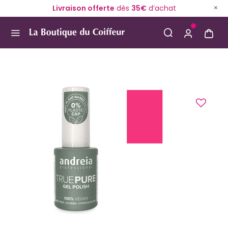
Livraison offerte
dès
35€
d’achat
Use Up and Down arrow keys to navigate search result