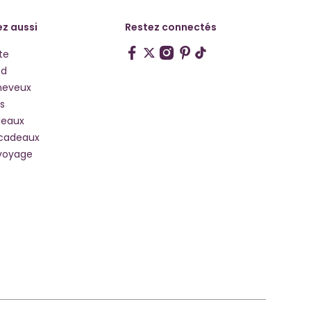
z aussi
Restez connectés
te
hd
heveux
s
deaux
 cadeaux
voyage