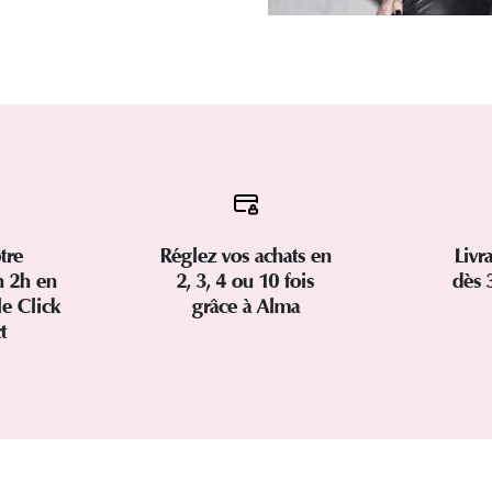
tre
Réglez vos achats en
Livr
 2h en
2, 3, 4 ou 10 fois
dès 
le Click
grâce à Alma
ct