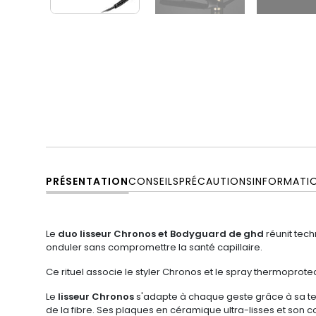
PRÉSENTATION
CONSEILS
PRÉCAUTIONS
INFORMATI
Le
duo lisseur Chronos et Bodyguard de ghd
réunit tech
onduler sans compromettre la santé capillaire.
Ce rituel associe le styler Chronos et le spray thermoprot
Le
lisseur Chronos
s'adapte à chaque geste grâce à sa tec
de la fibre. Ses plaques en céramique ultra-lisses et son co