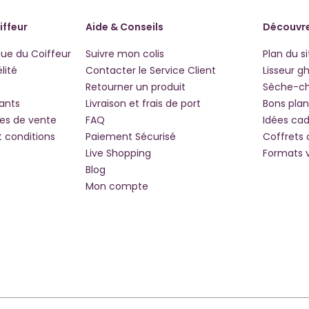
iffeur
Aide & Conseils
Découvre
que du Coiffeur
Suivre mon colis
Plan du si
lité
Contacter le Service Client
Lisseur g
Retourner un produit
Sèche-c
iants
Livraison et frais de port
Bons plan
les de vente
FAQ
Idées ca
t conditions
Paiement Sécurisé
Coffrets
Live Shopping
Formats 
Blog
Mon compte