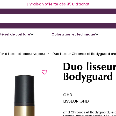
Livraison offerte
dès
35€
d’achat
 and Down arrow keys to navigate search results.
ériel de coiffure
Coloration et technique
Fer à lisser et lisseur vapeur
Duo lisseur Chronos et Bodyguard che
Duo lisseu
Bodyguard 
GHD
LISSEUR GHD
ghd Chronos et Bodyguard, le d
rapide, fibre respectée, résulta