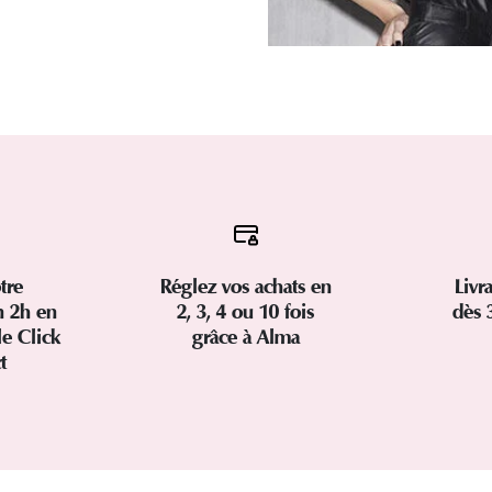
tre
Réglez vos achats en
Livr
 2h en
2, 3, 4 ou 10 fois
dès 
le Click
grâce à Alma
ct