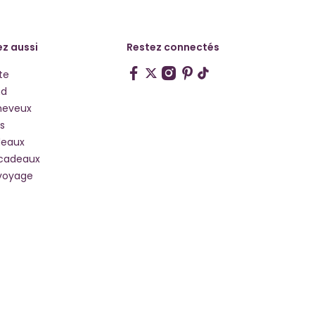
z aussi
Restez connectés
te
hd
heveux
s
deaux
 cadeaux
voyage