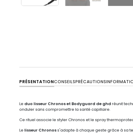
PRÉSENTATION
CONSEILS
PRÉCAUTIONS
INFORMATI
Le
duo lisseur Chronos et Bodyguard de ghd
réunit tech
onduler sans compromettre la santé capillaire.
Ce rituel associe le styler Chronos et le spray thermoprot
Le
lisseur Chronos
s'adapte à chaque geste grâce à sa tec