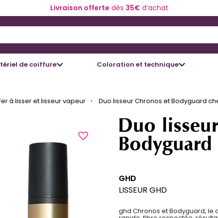
Livraison offerte
dès
35€
d’achat
 and Down arrow keys to navigate search results.
ériel de coiffure
Coloration et technique
Fer à lisser et lisseur vapeur
Duo lisseur Chronos et Bodyguard ch
Duo lisseu
Bodyguard 
GHD
LISSEUR GHD
ghd Chronos et Bodyguard, le d
rapide, fibre respectée, résulta