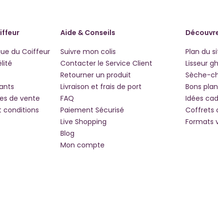
iffeur
Aide & Conseils
Découvre
que du Coiffeur
Suivre mon colis
Plan du si
lité
Contacter le Service Client
Lisseur g
Retourner un produit
Sèche-c
iants
Livraison et frais de port
Bons plan
les de vente
FAQ
Idées ca
t conditions
Paiement Sécurisé
Coffrets
Live Shopping
Formats 
Blog
Mon compte