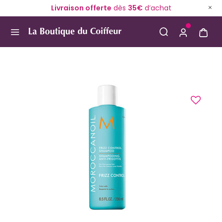
Livraison offerte
dès
35€
d’achat
Use Up and Down arrow keys to navigate search result