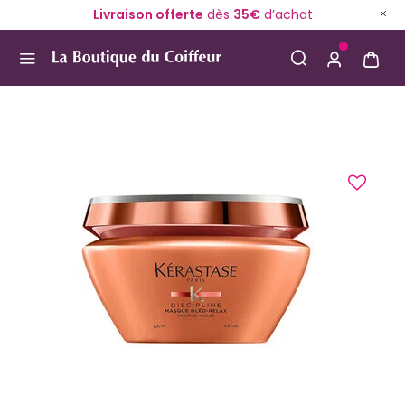
Livraison offerte
dès
35€
d’achat
Use Up and Down arrow keys to navigate search result