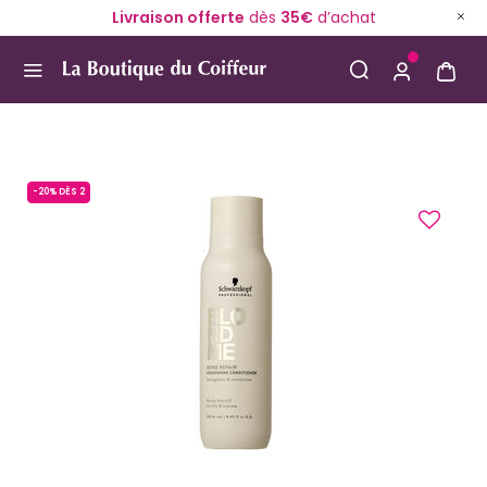
Livraison offerte
dès
35€
d’achat
Use Up and Down arrow keys to navigate search result
-20% DÈS 2