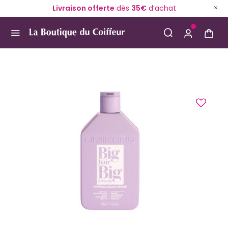
Livraison offerte
dès
35€
d’achat
Use Up and Down arrow keys to navigate search result