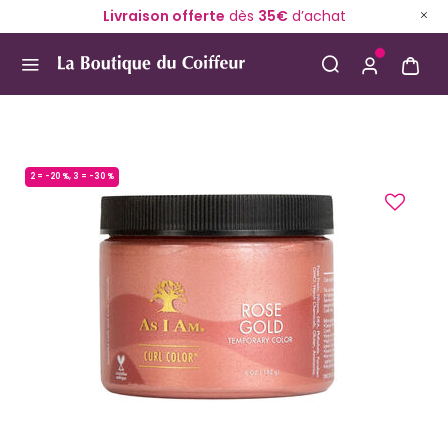
Livraison offerte
dès
35€
d’achat
Use Up and Down arrow keys to navigate search result
2 = -20 %, 3 = -30 %