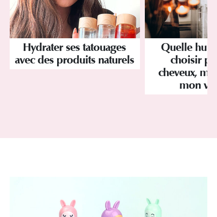
Hydrater ses tatouages
Quelle huile
avec des produits naturels
choisir p
cheveux, mo
mon vis