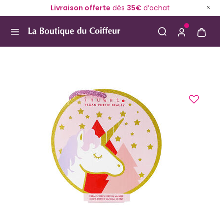
Livraison offerte
dès
35€
d’achat
Use Up and Down arrow keys to navigate search result