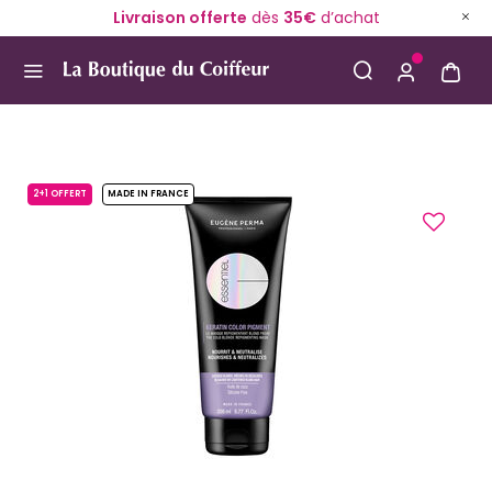
Livraison offerte
dès
35€
d’achat
Use Up and Down arrow keys to navigate search result
2+1 OFFERT
MADE IN FRANCE