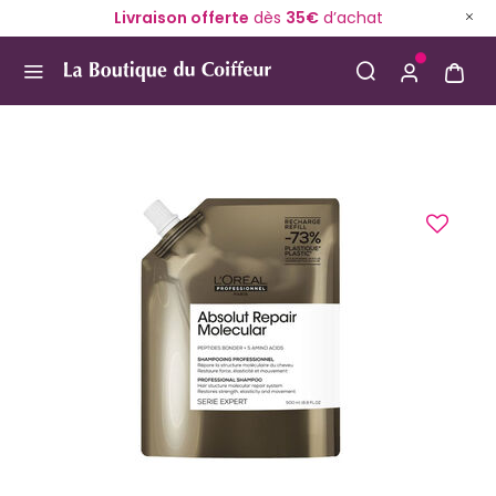
Livraison offerte
dès
35€
d’achat
Use Up and Down arrow keys to navigate search result